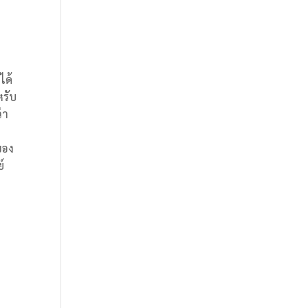
ได้
หรับ
่า
ของ
์