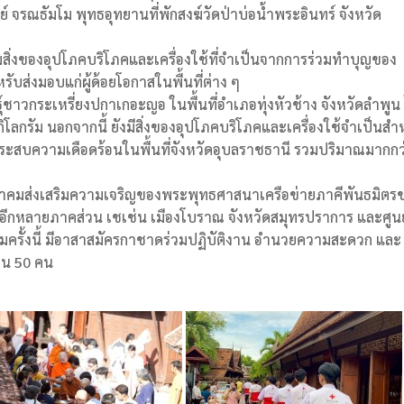
์ จรณธัมโม พุทธอุทยานที่พักสงฆ์วัดป่าบ่อน้ำพระอินทร์ จังหวัด
ป
่งของอุปโภคบริโภคและเครื่องใช้ที่จำเป็นจากการร่วมทำบุญของ
ับส่งมอบแก่ผู้ด้อยโอกาสในพื้นที่ต่าง ๆ
์ชาวกระเหรี่ยงปกาเกอะญอ ในพื้นที่อำเภอทุ่งหัวช้าง จังหวัดลำพูน 
ิโลกรัม นอกจากนี้ ยังมีสิ่งของอุปโภคบริโภคและเครื่องใช้จำเป็นสำ
้ประสบความเดือดร้อนในพื้นที่จังหวัดอุบลราชธานี รวมปริมาณมากกว
สมาคมส่งเสริมความเจริญของพระพุทธศาสนาเครือข่ายภาคีพันธมิตร
กหลายภาคส่วน เชเช่น เมืองโบราณ จังหวัดสมุทรปราการ และศูนย
รรมครั้งนี้ มีอาสาสมัครกาชาดร่วมปฏิบัติงาน อำนวยความสะดวก และ
วน 50 คน