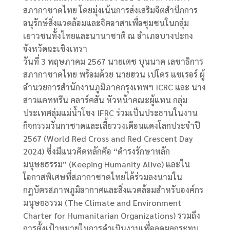
สภากาชาดไทย โดยมุ่งเน้นการส่งเสริมจิตสำนึกการ
อนุรักษ์สิ่งแวดล้อมและจิตอาสาเพื่อชุมชนในกลุ่ม
เยาวชนทั้งไทยและนานาชาติ ณ อำเภอบางปะกง
จังหวัดฉะเชิงเทรา
วันที่ 3 พฤษภาคม 2567 นายเตช บุนนาค เลขาธิการ
สภากาชาดไทย พร้อมด้วย นายฮวน เปโดร แชเรอร์ ผู้
อำนวยการสำนักงานภูมิภาคกรุงเทพฯ ICRC และ นาง
สาวแคททรีน คลาร์คสัน หัวหน้าคณะผู้แทน กลุ่ม
ประเทศลุ่มแม่น้ำโขง IFRC ร่วมเป็นประธานในงาน
กิจกรรมวันกาชาดและเสี้ยววงเดือนแดงโลกประจำปี
2567 (World Red Cross and Red Crescent Day
2024) ซึ่งมีแนวคิดหลักคือ “ดำรงรักษาหลัก
มนุษยธรรม” (Keeping Humanity Alive) และใน
โอกาสพิเศษที่สภากาชาดไทยได้ร่วมลงนามใน
กฎบัตรสภาพภูมิอากาศและสิ่งแวดล้อมสำหรับองค์กร
มนุษยธรรม (The Climate and Environment
Charter for Humanitarian Organizations) รวมถึง
การตั้งเป้าหมายในการดำเนินงานเพื่อลดผลกระทบ