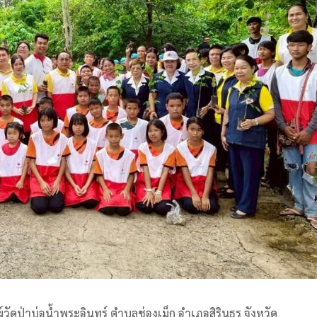
ฆ์วัดป่าบ่อน้ำพระอินทร์ ตำบลช่องเม็ก อำเภอสิรินธร จังหวัด