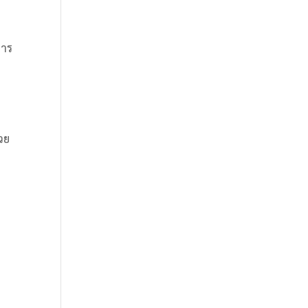
การ
วย