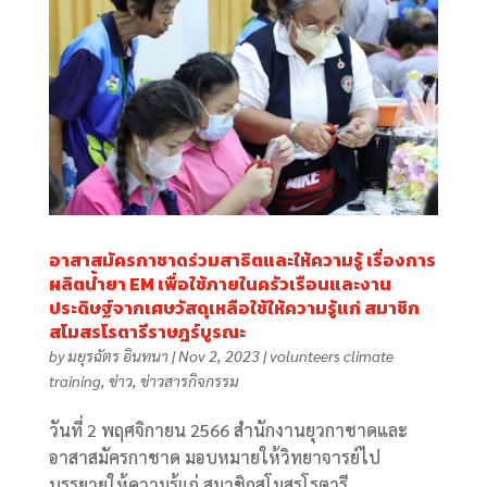
อาสาสมัครกาชาดร่วมสาธิตและให้ความรู้ เรื่องการ
ผลิตน้ำยา EM เพื่อใช้ภายในครัวเรือนและงาน
ประดิษฐ์จากเศษวัสดุเหลือใช้ให้ความรู้แก่ สมาชิก
สโมสรโรตารีราษฎร์บูรณะ
by
มยุรฉัตร อินทนา
|
Nov 2, 2023
|
volunteers climate
training
,
ข่าว
,
ข่าวสารกิจกรรม
วันที่ 2 พฤศจิกายน 2566 สำนักงานยุวกาชาดและ
อาสาสมัครกาชาด มอบหมายให้วิทยาจารย์ไป
บรรยายให้ความรู้แก่ สมาชิกสโมสรโรตารี