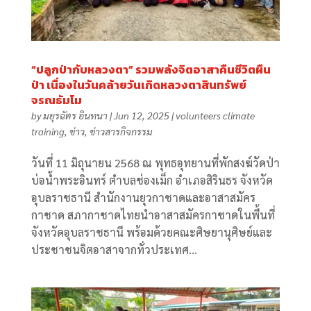
“ปลูกป่ากับหลวงตา” รวมพลังจิตอาสาคืนชีวิตผืน
ป่า เนื่องในวันคล้ายวันเกิดหลวงตาสินทรัพย์
จรณธัมโม
by
มยุรฉัตร อินทนา
|
Jun 12, 2025
|
volunteers climate
training
,
ข่าว
,
ข่าวสารกิจกรรม
วันที่ 11 มิถุนายน 2568 ณ พุทธอุทยานที่พักสงฆ์วัดป่า
บ่อน้ำพระอินทร์ ตำบลช่องเม็ก อำเภอสิรินธร จังหวัด
อุบลราชธานี สำนักงานยุวกาชาดและอาสาสมัคร
กาชาด สภากาชาดไทยนำอาสาสมัครกาชาดในพื้นที่
จังหวัดอุบลราชธานี พร้อมด้วยคณะศิษยานุศิษย์และ
ประชาชนจิตอาสาจากทั่วประเทศ...